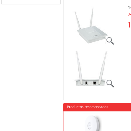
Sin datos
P
D-
Productos recomendados