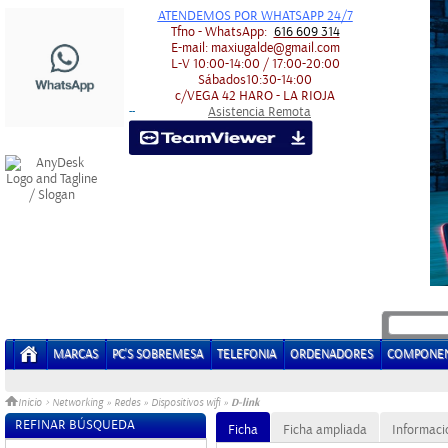
ATENDEMOS POR WHATSAPP 24/7
Tfno - WhatsApp:
616 609 314
E-mail:
maxiugalde@gmail.com
L-V
10:00-14:00 / 17:00-20:00
Sábados
10:30-14:00
c/VEGA 42
HARO - LA RIOJA
Asistencia Remota
-
-
MARCAS
PC'S SOBREMESA
TELEFONIA
ORDENADORES
COMPONE
D-link
Inicio
>
Networking
»
Redes
»
Dispositivos wifi
»
REFINAR BÚSQUEDA
Ficha
Ficha ampliada
Informaci