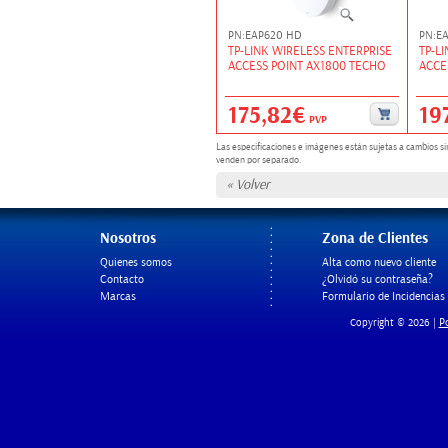
PN:EAP620 HD
PN:EA
TP-LINK WIRELESS ENTERPRISE
TP-L
ACCESS POINT AX1800 TECHO
ACCE
175,82€
19
PVP
Las especificaciones e imágenes están sujetas a cambios si
venden por separado.
« Volver
Nosotros
Zona de Clientes
Quienes somos
Alta como nuevo cliente
Contacto
¿Olvidó su contraseña?
Marcas
Formulario de Incidencias
Po
Copyright © 2026 |