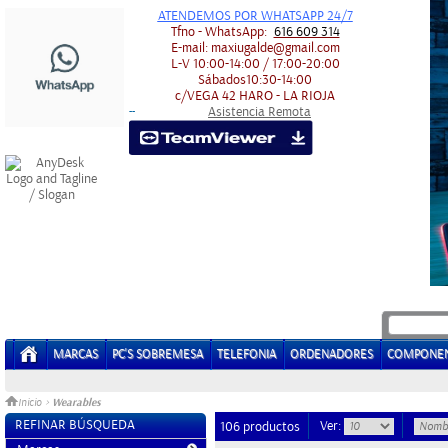
ATENDEMOS POR WHATSAPP 24/7
Tfno - WhatsApp:
616 609 314
E-mail:
maxiugalde@gmail.com
L-V
10:00-14:00 / 17:00-20:00
Sábados
10:30-14:00
c/VEGA 42
HARO - LA RIOJA
Asistencia Remota
-
-
MARCAS
PC'S SOBREMESA
TELEFONIA
ORDENADORES
COMPONE
Wearables
Inicio
>
REFINAR BÚSQUEDA
Ver:
106 productos