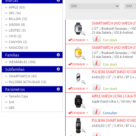
Marcas
APPLE (63)
SPC (14)
BILLOW (12)
SMARTWATCH VIVO WATCH G
XIAOMI (9)
2.07" / Bluetooth llamadas / +10
LEOTEC (3)
25 días batería / iOS & Android
VIVO (2)
»
Comparar
Con stock
CANYON (2)
SMARTWATCH VIVO WATCH G
MAXCOM (1)
2.07" / Bluetooth llamadas / +10
Familias
25 días batería / iOS & Android
WEARABLES (106)
»
Comparar
Con stock
Subfamilias
PULSERA SMART BAND 10 CER
SMARTWATCH (91)
AMOLED 1,72" / 5 ATM / BT 5.4 /
PULSERA ACTIVIDAD (15)
»
Comparar
Con stock
Parámetros
APPLE WATCH ULTRA 3 CAJA 
Tamaño Caja
Apple Watch Ultra 3 / 49 mm/ R
Sim
GPS
»
Comparar
Consultar
PULSERA SMART BAND 10 N
AMOLED 1,72" / 5 ATM / BT 5.4 /