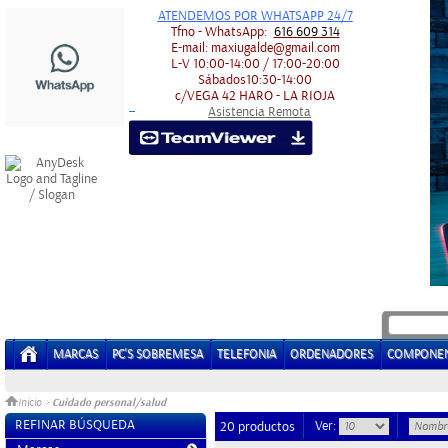
ATENDEMOS POR WHATSAPP 24/7
Tfno - WhatsApp:
616 609 314
E-mail:
maxiugalde@gmail.com
L-V
10:00-14:00 / 17:00-20:00
Sábados
10:30-14:00
c/VEGA 42
HARO - LA RIOJA
Asistencia Remota
-
-
MARCAS
PC'S SOBREMESA
TELEFONIA
ORDENADORES
COMPONE
Cuidado personal/salud
Inicio
>
REFINAR BÚSQUEDA
Ver:
20 productos