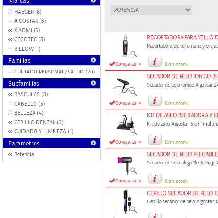
Marcas
HAEGER (6)
AIGOSTAR (5)
XIAOMI (5)
RECORTADORA PARA VELLO D
CECOTEC (3)
Recortadora de vello nariz y oreja
BILLOW (1)
Familias
»
Comparar
Con stock
CUIDADO PERSONAL/SALUD (20)
SECADOR DE PELO IONICO 2
Subfamilias
Secador de pelo iónico Aigostar
BASCULAS (8)
»
Comparar
Con stock
CABELLO (5)
BELLEZA (4)
KIT DE ASEO AFEITADORA 6 
CEPILLO DENTAL (2)
Kit de aseo Aigostar 6 en 1 multif
CUIDADO Y LIMPIEZA (1)
»
Comparar
Con stock
Parámetros
SECADOR DE PELO PLEGABLE
Potencia
Secador de pelo plegable de viaje
»
Comparar
Con stock
CEPILLO SECADOR DE PELO 1
Cepillo secador de pelo Aigostar