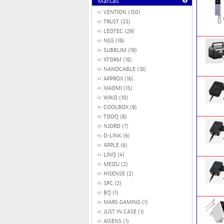
Marcas
VENTION (150)
TRUST (33)
LEOTEC (29)
NGS (19)
SUBBLIM (19)
XTORM (18)
NANOCABLE (18)
APPROX (16)
XIAOMI (15)
WIKO (10)
COOLBOX (9)
TOOQ (8)
NJORD (7)
D-LINK (6)
APPLE (6)
LINQ (4)
MEIZU (2)
HISENSE (2)
SPC (2)
BQ (1)
MARS GAMING (1)
JUST IN CASE (1)
AISENS (1)