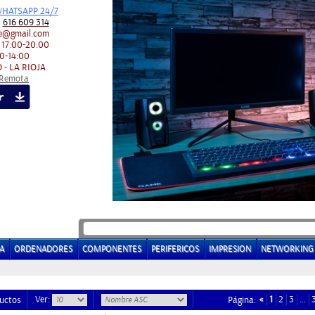
HATSAPP 24/7
:
616 609 314
e@gmail.com
 17:00-20:00
0-14:00
 - LA RIOJA
 Remota
A
ORDENADORES
COMPONENTES
PERIFERICOS
IMPRESION
NETWORKING
Ver:
«
1
2
3
…
uctos
Página: