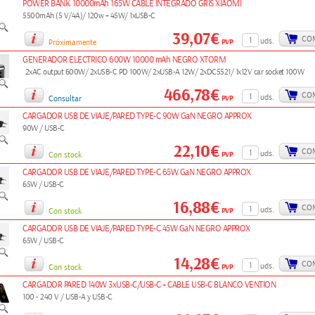
POWER BANK 10000mAh 165W CABLE INTEGRADO GRIS XIAOMI
5500mAh (5 V/4A)/ 120w + 45W/ 1xUSB-C
39,07€
CO
uds.
PVP
Próximamente
GENERADOR ELECTRICO 600W 10000 mAh NEGRO XTORM
2xAC output 600W/ 2xUSB-C PD 100W/ 2xUSB-A 12W/ 2xDC5521/ 1x12V car socket 100W
466,78€
CO
uds.
PVP
Consultar
CARGADOR USB DE VIAJE/PARED TYPE-C 90W GaN NEGRO APPROX
90W / USB-C
22,10€
CO
uds.
PVP
Con stock
CARGADOR USB DE VIAJE/PARED TYPE-C 65W GaN NEGRO APPROX
65W / USB-C
16,88€
CO
uds.
PVP
Con stock
CARGADOR USB DE VIAJE/PARED TYPE-C 45W GaN NEGRO APPROX
65W / USB-C
14,28€
CO
uds.
PVP
Con stock
CARGADOR PARED 140W 3xUSB-C/USB-C + CABLE USB-C BLANCO VENTION
100 - 240 V / USB-A y USB-C