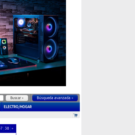
Búsqueda avanzada »
ELECTRO/HOGAR
37
38
»