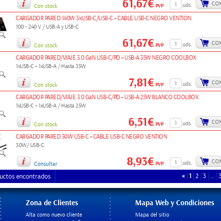
61,67€
CO
uds.
PVP
Con stock
CARGADOR PARED 140W 3xUSB-C/USB-C + CABLE USB-C NEGRO VENTION
100 - 240 V / USB-A y USB-C
61,67€
CO
uds.
PVP
Con stock
CARGADOR PARED/VIAJE 3.0 GaN USB-C/PD + USB-A 35W NEGRO COOLBOX
1xUSB-C + 1xUSB-A / Hasta 35W
7,81€
CO
uds.
PVP
Con stock
CARGADOR PARED/VIAJE 3.0 GaN USB-C/PD + USB-A 25W BLANCO COOLBOX
1xUSB-C + 1xUSB-A / Hasta 25W
6,51€
CO
uds.
PVP
Con stock
CARGADOR PARED 30W USB-C + CABLE USB-C NEGRO VENTION
30W/ USB-C
8,93€
CO
uds.
PVP
Consultar
«
1
2
3
…
uctos encontrados
Zona de Clientes
Mapa Web y Condiciones
Alta como nuevo cliente
Mapa del sitio