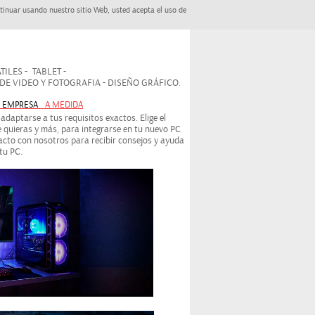
tinuar usando nuestro sitio Web, usted acepta el uso de
ILES - TABLET -
 VIDEO Y FOTOGRAFIA - DISEÑO GRÁFICO.
- EMPRESA
A MEDIDA
daptarse a tus requisitos exactos. Elige el
 quieras y más, para integrarse en tu nuevo PC
cto con nosotros para recibir consejos y ayuda
tu PC.