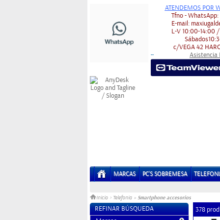
ATENDEMOS POR W
Tfno - WhatsApp
E-mail:
maxiugald
L-V
10:00-14:00 /
Sábados
10:3
c/VEGA 42
HARO
Asistencia
-
-
MARCAS
PC'S SOBREMESA
TELEFONI
Smartphone accesorios
Inicio
>
Telefonia
»
REFINAR BÚSQUEDA
378 prod