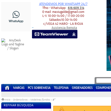
ATENDEMOS POR WHATSAPP 24/7
Tfno - WhatsApp:
616 609 314
E-mail:
maxiugalde@gmail.com
L-V
10:00-14:00 / 17:00-20:00
Sábados
10:30-14:00
c/VEGA 42
HARO - LA RIOJA
Asistencia Remota
-
-
MARCAS
PC'S SOBREMESA
TELEFONIA
ORDENADORES
COMPONE
8"
Inicio
>
Ordenadores
»
Maletines/fundas
»
REFINAR BÚSQUEDA