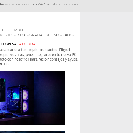
tinuar usando nuestro sitio Web, usted acepta el uso de
ILES - TABLET -
 VIDEO Y FOTOGRAFIA - DISEÑO GRÁFICO.
- EMPRESA
A MEDIDA
daptarse a tus requisitos exactos. Elige el
 quieras y más, para integrarse en tu nuevo PC
cto con nosotros para recibir consejos y ayuda
tu PC.