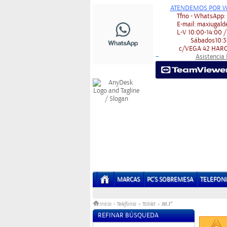
ATENDEMOS POR W
Tfno - WhatsApp
E-mail:
maxiugald
L-V
10:00-14:00 /
Sábados
10:3
c/VEGA 42
HARO
Asistencia
-
-
MARCAS
PC'S SOBREMESA
TELEFONI
10.1"
Inicio
>
Telefonia
»
Tablet
»
REFINAR BÚSQUEDA