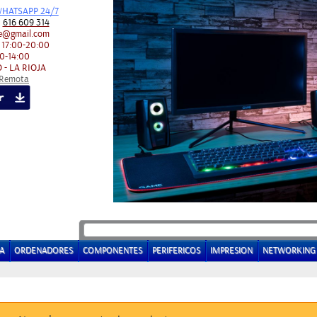
HATSAPP 24/7
:
616 609 314
e@gmail.com
 17:00-20:00
0-14:00
 - LA RIOJA
 Remota
A
ORDENADORES
COMPONENTES
PERIFERICOS
IMPRESION
NETWORKING