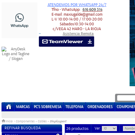
ATENDEMOS POR WHATSAPP 24/7
Tfno - WhatsApp:
616 609 314
E-mail:
maxiugalde@gmail.com
L-V
10:00-14:00 / 17:00-20:00
Sábados
10:30-14:00
c/VEGA 42
HARO - LA RIOJA
Asistencia Remota
-
-
MARCAS
PC'S SOBREMESA
TELEFONIA
ORDENADORES
COMPONE
Displayport
Inicio
>
Componentes
»
Cables
»
REFINAR BÚSQUEDA
Ver:
26 productos