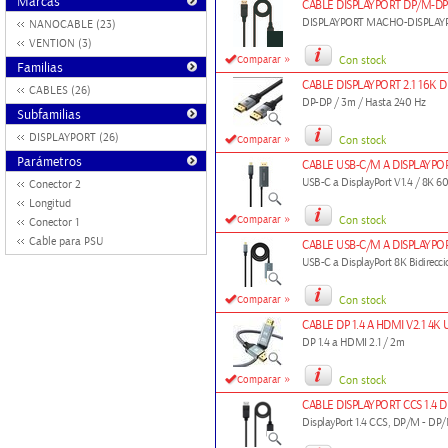
Marcas
CABLE DISPLAYPORT DP/M-D
DISPLAYPORT MACHO-DISPLA
NANOCABLE (23)
VENTION (3)
»
Comparar
Con stock
Familias
CABLE DISPLAYPORT 2.1 16K
CABLES (26)
DP-DP / 3m / Hasta 240 Hz
Subfamilias
DISPLAYPORT (26)
»
Comparar
Con stock
Parámetros
CABLE USB-C/M A DISPLAYPO
USB-C a DisplayPort V1.4 / 8K
Conector 2
Longitud
»
Comparar
Con stock
Conector 1
Cable para PSU
CABLE USB-C/M A DISPLAYPO
USB-C a DisplayPort 8K Bidirecc
»
Comparar
Con stock
CABLE DP 1.4 A HDMI V2.1 4K
DP 1.4 a HDMI 2.1 / 2m
»
Comparar
Con stock
CABLE DISPLAYPORT CCS 1.4
DisplayPort 1.4 CCS, DP/M - DP/