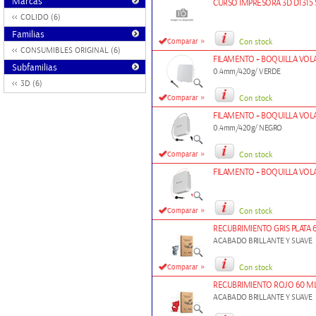
Marcas
CURSO IMPRESORA 3D D1315 SE
COLIDO (6)
Familias
»
Comparar
Con stock
CONSUMIBLES ORIGINAL (6)
FILAMENTO + BOQUILLA VOLA
Subfamilias
0.4mm/420g/ VERDE
3D (6)
»
Comparar
Con stock
FILAMENTO + BOQUILLA VOLA
0.4mm/420g/ NEGRO
»
Comparar
Con stock
FILAMENTO + BOQUILLA VOL
»
Comparar
Con stock
RECUBRIMIENTO GRIS PLATA 
ACABADO BRILLANTE Y SUAVE
»
Comparar
Con stock
RECUBRIMIENTO ROJO 60 ML
ACABADO BRILLANTE Y SUAVE