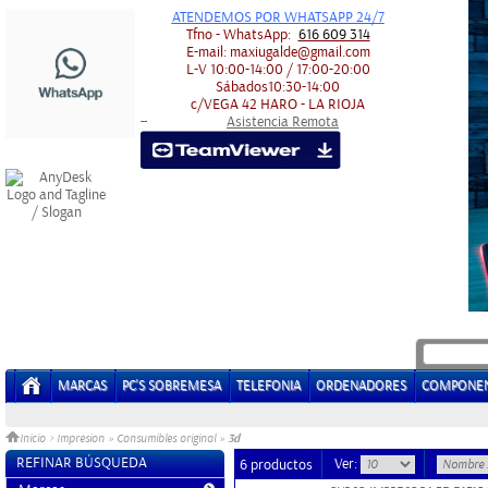
ATENDEMOS POR WHATSAPP 24/7
Tfno - WhatsApp:
616 609 314
E-mail:
maxiugalde@gmail.com
L-V
10:00-14:00 / 17:00-20:00
Sábados
10:30-14:00
c/VEGA 42
HARO - LA RIOJA
Asistencia Remota
-
-
MARCAS
PC'S SOBREMESA
TELEFONIA
ORDENADORES
COMPONE
3d
Inicio
>
Impresion
»
Consumibles original
»
REFINAR BÚSQUEDA
Ver:
6 productos