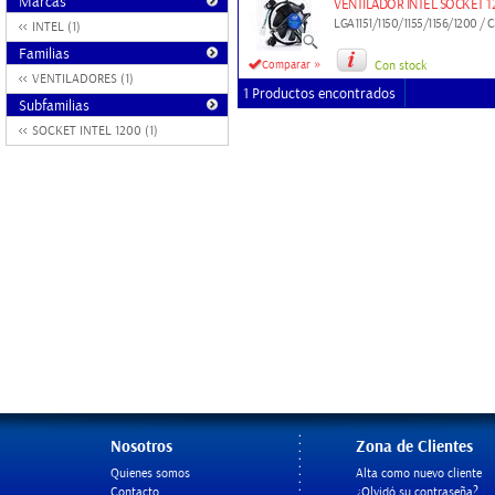
Marcas
VENTILADOR INTEL SOCKET 1
LGA1151/1150/1155/1156/1200 /
INTEL (1)
Familias
»
Comparar
Con stock
VENTILADORES (1)
1 Productos encontrados
Subfamilias
SOCKET INTEL 1200 (1)
Nosotros
Zona de Clientes
Quienes somos
Alta como nuevo cliente
Contacto
¿Olvidó su contraseña?