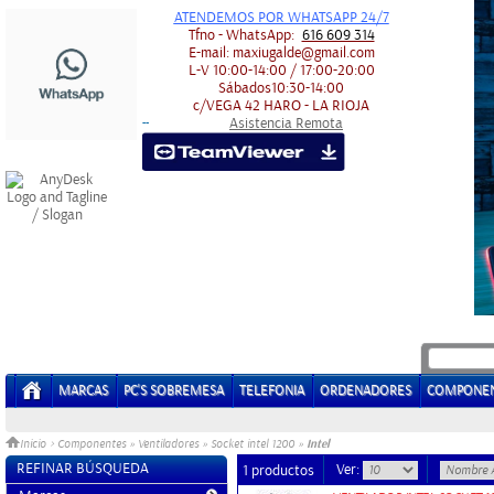
ATENDEMOS POR WHATSAPP 24/7
Tfno - WhatsApp:
616 609 314
E-mail:
maxiugalde@gmail.com
L-V
10:00-14:00 / 17:00-20:00
Sábados
10:30-14:00
c/VEGA 42
HARO - LA RIOJA
Asistencia Remota
-
-
MARCAS
PC'S SOBREMESA
TELEFONIA
ORDENADORES
COMPONE
Intel
Inicio
>
Componentes
»
Ventiladores
»
Socket intel 1200
»
REFINAR BÚSQUEDA
Ver:
1 productos