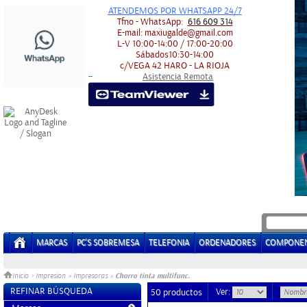
ATENDEMOS POR WHATSAPP 24/7
Tfno - WhatsApp:
616 609 314
E-mail:
maxiugalde@gmail.com
L-V
10:00-14:00 / 17:00-20:00
Sábados
10:30-14:00
c/VEGA 42
HARO - LA RIOJA
Asistencia Remota
-
-
MARCAS
PC'S SOBREMESA
TELEFONIA
ORDENADORES
COMPONE
Chorro tinta multifunc.
Inicio
>
Impresion
»
Impresoras
»
REFINAR BÚSQUEDA
Ver:
50 productos