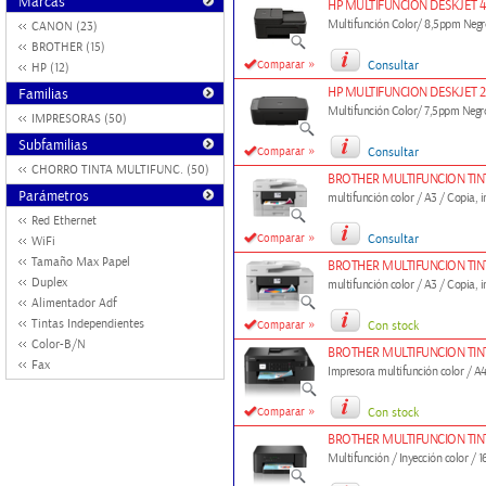
Marcas
HP MULTIFUNCION DESKJET 4
Multifunción Color/ 8,5ppm Neg
CANON (23)
BROTHER (15)
»
Comparar
Consultar
HP (12)
HP MULTIFUNCION DESKJET 2
Familias
Multifunción Color/ 7,5ppm Negr
IMPRESORAS (50)
Subfamilias
»
Comparar
Consultar
CHORRO TINTA MULTIFUNC. (50)
BROTHER MULTIFUNCION TI
Parámetros
multifunción color / A3 / Copia, i
Red Ethernet
»
Comparar
Consultar
WiFi
Tamaño Max Papel
BROTHER MULTIFUNCION TIN
Duplex
multifunción color / A3 / Copia, i
Alimentador Adf
»
Tintas Independientes
Comparar
Con stock
Color-B/N
BROTHER MULTIFUNCION TI
Fax
Impresora multifunción color / A
»
Comparar
Con stock
BROTHER MULTIFUNCION TIN
Multifunción / Inyección color /