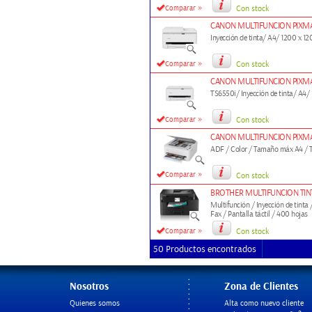
»
Comparar
Con stock
CANON MULTIFUNCION PIXMA 
Inyección de tinta/ A4/ 1200 x 12
»
Comparar
Con stock
CANON MULTIFUNCION PIXMA 
TS6550i/ Inyección de tinta/ A4/
»
Comparar
Con stock
CANON MULTIFUNCION PIXMA 
ADF / Color / Tamaño máx A4 / T
»
Comparar
Con stock
BROTHER MULTIFUNCION TI
Multifunción / Inyección de tinta
Fax / Pantalla táctil / 400 hojas
»
Comparar
Con stock
50 Productos encontrados
Nosotros
Zona de Clientes
Quienes somos
Alta como nuevo cliente