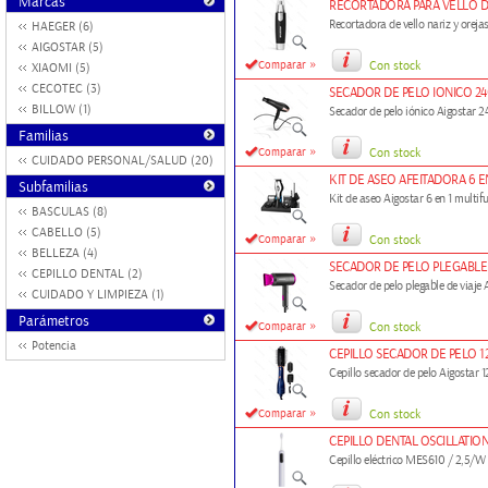
Marcas
RECORTADORA PARA VELLO D
Recortadora de vello nariz y oreja
HAEGER (6)
AIGOSTAR (5)
»
Comparar
Con stock
XIAOMI (5)
CECOTEC (3)
SECADOR DE PELO IONICO 2
BILLOW (1)
Secador de pelo iónico Aigostar
Familias
»
Comparar
Con stock
CUIDADO PERSONAL/SALUD (20)
KIT DE ASEO AFEITADORA 6 
Subfamilias
Kit de aseo Aigostar 6 en 1 multif
BASCULAS (8)
CABELLO (5)
»
Comparar
Con stock
BELLEZA (4)
SECADOR DE PELO PLEGABLE
CEPILLO DENTAL (2)
Secador de pelo plegable de viaje
CUIDADO Y LIMPIEZA (1)
Parámetros
»
Comparar
Con stock
Potencia
CEPILLO SECADOR DE PELO 1
Cepillo secador de pelo Aigostar
»
Comparar
Con stock
CEPILLO DENTAL OSCILLATIO
Cepillo eléctrico MES610 / 2,5/W 