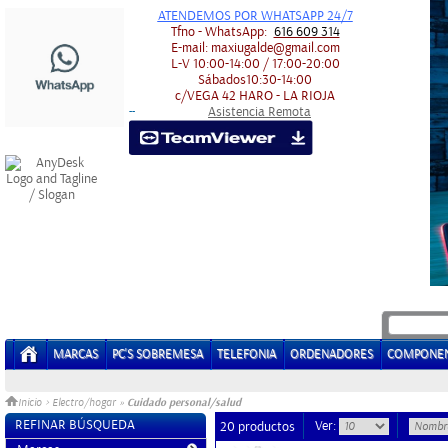
ATENDEMOS POR WHATSAPP 24/7
Tfno - WhatsApp:
616 609 314
E-mail:
maxiugalde@gmail.com
L-V
10:00-14:00 / 17:00-20:00
Sábados
10:30-14:00
c/VEGA 42
HARO - LA RIOJA
Asistencia Remota
-
-
MARCAS
PC'S SOBREMESA
TELEFONIA
ORDENADORES
COMPONE
Cuidado personal/salud
Inicio
>
Electro/hogar
»
REFINAR BÚSQUEDA
Ver:
20 productos