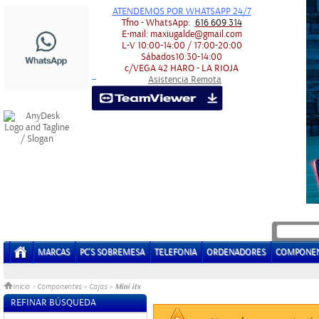
ATENDEMOS POR WHATSAPP 24/7
Tfno - WhatsApp:
616 609 314
E-mail:
maxiugalde@gmail.com
L-V
10:00-14:00 / 17:00-20:00
Sábados
10:30-14:00
c/VEGA 42
HARO - LA RIOJA
Asistencia Remota
-
-
MARCAS
PC'S SOBREMESA
TELEFONIA
ORDENADORES
COMPONE
Mini itx
Inicio
>
Componentes
»
Cajas
»
REFINAR BÚSQUEDA