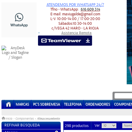
ATENDEMOS POR WHATSAPP 24/7
Tfno - WhatsApp:
616 609 314
E-mail:
maxiugalde@gmail.com
L-V
10:00-14:00 / 17:00-20:00
Sábados
10:30-14:00
c/VEGA 42
HARO - LA RIOJA
Asistencia Remota
-
-
MARCAS
PC'S SOBREMESA
TELEFONIA
ORDENADORES
COMPONE
Almacenamiento
Inicio
>
Componentes
»
REFINAR BÚSQUEDA
Ver:
298 productos