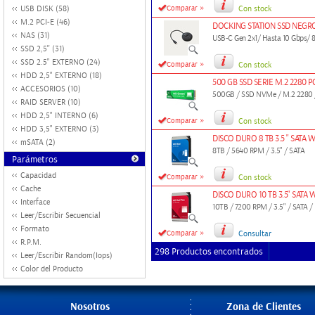
»
USB DISK (58)
Comparar
Con stock
M.2 PCI-E (46)
DOCKING STATION SSD NEG
NAS (31)
USB-C Gen 2x1/ Hasta 10 Gbps/ 
SSD 2,5'' (31)
SSD 2.5" EXTERNO (24)
»
Comparar
Con stock
HDD 2,5" EXTERNO (18)
500 GB SSD SERIE M.2 2280
ACCESORIOS (10)
500GB / SSD NVMe / M.2 2280 /
RAID SERVER (10)
HDD 2,5" INTERNO (6)
»
Comparar
Con stock
HDD 3,5" EXTERNO (3)
DISCO DURO 8 TB 3.5 " SATA 
mSATA (2)
8TB / 5640 RPM / 3.5" / SATA
Parámetros
Capacidad
»
Comparar
Con stock
Cache
DISCO DURO 10 TB 3.5" SATA 
Interface
10TB / 7200 RPM / 3.5" / SATA /
Leer/Escribir Secuencial
Formato
»
Comparar
Consultar
R.P.M.
298 Productos encontrados
Leer/Escribir Random(Iops)
Color del Producto
Nosotros
Zona de Clientes