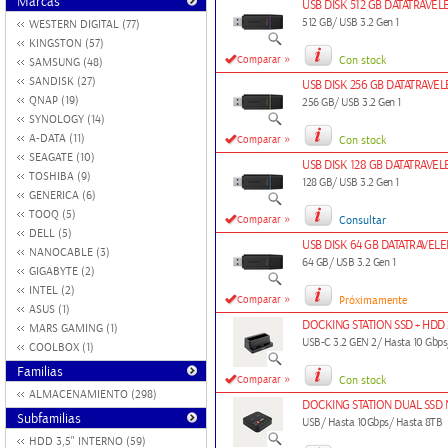
Marcas
USB DISK 512 GB DATATRAVEL
512 GB/ USB 3.2 Gen 1
WESTERN DIGITAL (77)
KINGSTON (57)
»
Comparar
Con stock
SAMSUNG (48)
SANDISK (27)
USB DISK 256 GB DATATRAVEL
QNAP (19)
256 GB/ USB 3.2 Gen 1
SYNOLOGY (14)
»
A-DATA (11)
Comparar
Con stock
SEAGATE (10)
USB DISK 128 GB DATATRAVEL
TOSHIBA (9)
128 GB/ USB 3.2 Gen 1
GENERICA (6)
TOOQ (5)
»
Comparar
Consultar
DELL (5)
USB DISK 64 GB DATATRAVELE
NANOCABLE (3)
64 GB/ USB 3.2 Gen 1
GIGABYTE (2)
INTEL (2)
»
Comparar
Próximamente
ASUS (1)
DOCKING STATION SSD + HDD
MARS GAMING (1)
USB-C 3.2 GEN 2/ Hasta 10 Gbp
COOLBOX (1)
Familias
»
Comparar
Con stock
ALMACENAMIENTO (298)
DOCKING STATION DUAL SSD
Subfamilias
USB/ Hasta 10Gbps/ Hasta 8TB
HDD 3,5" INTERNO (59)